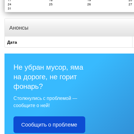
17
18
19
20
24
25
26
27
31
Анонсы
Дата
Не убран мусор, яма
на дороге, не горит
фонарь?
Столкнулись с проблемой —
сообщите о ней!
Сообщить о проблеме