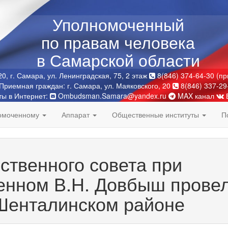
Уполномоченный
по правам человека
в Самарской области
0, г. Самара, ул. Ленинградская, 75, 2 этаж
8(846) 374-64-30 (п
Приемная граждан: г. Самара, ул. Маяковского, 20
8(846) 337-29
ты в Интернет:
Ombudsman.Samara@yandex.ru
MAX канал
номоченному
Аппарат
Общественные институты
П
твенного совета при
енном В.Н. Довбыш прове
Шенталинском районе