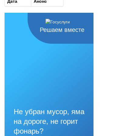
Дата
Анонс
Решаем вместе
Не убран мусор, яма
на дороге, не горит
фонарь?