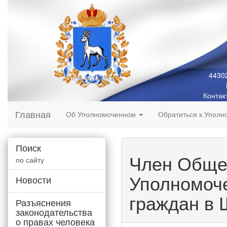
44302
Контак
Главная
Об Уполномоченном
Обратиться к Упол
Поиск
Член Общес
по сайту
Уполномоч
Новости
граждан в 
Разъяснения
законодательства
о правах человека