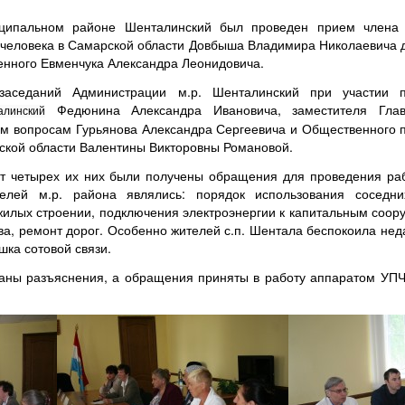
ципальном районе Шенталинский был проведен прием члена 
еловека в Самарской области Довбыша Владимира Николаевича д.
енного Евменчука Александра Леонидовича.
аседаний Администрации м.р. Шенталинский при участии п
Федюнина Александра Ивановича, заместителя Глав
алинский
м вопросам Гурьянова Александра Сергеевича и Общественного
ской области Валентины Викторовны Романовой.
от четырех их них были получены обращения для проведения р
елей м.р. района являлись: порядок использования соседн
жилых строении, подключения электроэнергии к капитальным соор
ва, ремонт дорог. Особенно жителей с.п. Шентала беспокоила нед
шка сотовой связи.
аны разъяснения, а обращения приняты в работу аппаратом УПЧ