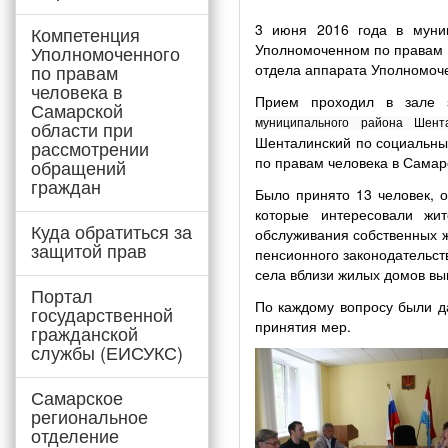
3 июня 2016 года в муни
Компетенция
Уполномоченном по правам ч
Уполномоченного
по правам
отдела аппарата Уполномоч
человека в
Прием проходил в зале з
Самарской
области при
муниципального района Шент
Шенталинский по социальны
рассмотрении
по правам человека в Самар
обращений
граждан
Было принято 13 человек, 
которые интересовали жит
Куда обратиться за
обслуживания собственных 
защитой прав
пенсионного законодательст
села вблизи жилых домов вы
Портал
По каждому вопросу были д
государственной
принятия мер.
гражданской
службы (ЕИСУКС)
Самарское
региональное
отделение