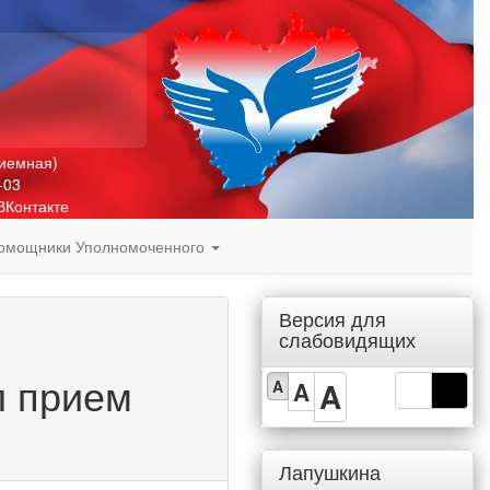
риемная)
-03
ВКонтакте
омощники Уполномоченного
Версия для
слабовидящих
л прием
A
A
A
Лапушкина