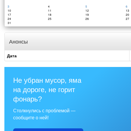
3
4
5
6
10
11
12
13
17
18
19
20
24
25
26
27
31
Анонсы
Дата
Не убран мусор, яма
на дороге, не горит
фонарь?
Столкнулись с проблемой —
сообщите о ней!