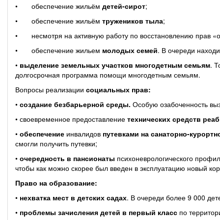
• обеспечение жильём
детей-сирот
;
• обеспечение жильём
тружеников тыла
;
• несмотря на активную работу по восстановлению прав «об
• обеспечение жильем
молодых семей
. В очереди находи
•
выделение земельных участков многодетным семьям
. 
долгосрочная программа помощи многодетным семьям.
Вопросы реализации
социальных прав:
•
создание безбарьерной среды.
Особую озабоченность выз
• своевременное предоставление
технических средств реа
•
обеспечение
инвалидов
путевками на санаторно-курортно
смогли получить путевки;
•
очередность в пансионаты
психоневрологического профил
чтобы как можно скорее был введен в эксплуатацию новый кор
Право на образование:
•
нехватка мест в детских садах
. В очереди более 9 000 дете
•
проблемы зачисления детей в первый класс
по территор