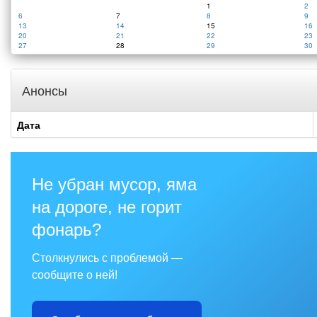
1
2
6
7
8
9
13
14
15
16
20
21
22
23
27
28
29
30
Анонсы
Дата
Не убран мусор, яма
на дороге, не горит
фонарь?
Столкнулись с проблемой —
сообщите о ней!