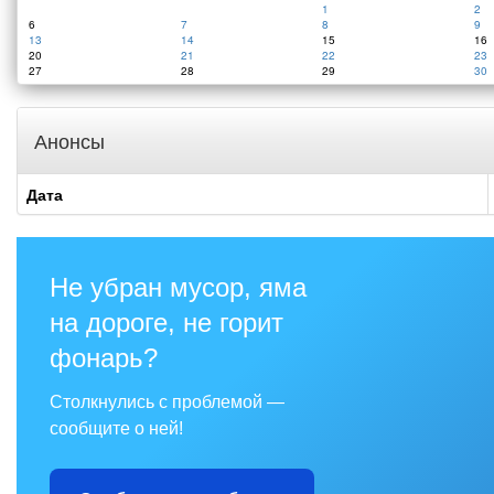
1
2
6
7
8
9
13
14
15
16
20
21
22
23
27
28
29
30
Анонсы
Дата
Не убран мусор, яма
на дороге, не горит
фонарь?
Столкнулись с проблемой —
сообщите о ней!