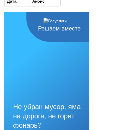
Дата
Анонс
Решаем вместе
Не убран мусор, яма
на дороге, не горит
фонарь?