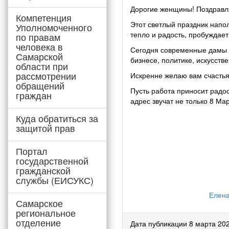
Дорогие женщины! Поздравля
Компетенция
Этот светлый праздник напо
Уполномоченного
тепло и радость, пробуждае
по правам
человека в
Сегодня современные дамы м
Самарской
бизнесе, политике, искусств
области при
рассмотрении
Искренне желаю вам счастья 
обращений
Пусть работа приносит радо
граждан
адрес звучат не только 8 Мар
Куда обратиться за
защитой прав
Портал
государственной
гражданской
службы (ЕИСУКС)
Елена
Самарское
региональное
отделение
Дата публикации 8 марта 20