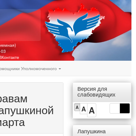
риемная)
-03
ВКонтакте
омощники Уполномоченного
Версия для
равам
слабовидящих
Лапушкиной
A
A
A
марта
Лапушкина