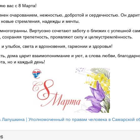
ю вас с 8 Марта!
лнен очарованием, нежностью, добротой и сердечностью. Он дари
т новые стремления, надежды и мечты.
ногогранны. Виртуозно сочетают заботу о близких с успешной сам
е, сохраняя трепетность, проявляют силу и целеустремлённость.
и улыбок, света и вдохновения, гармонии и здоровья!
сть, дома царит взаимопонимание и уют, а слова любви, благодарн
та, но и каждый день!
 Лапушкина | Уполномоченный по правам человека в Самарской о
26