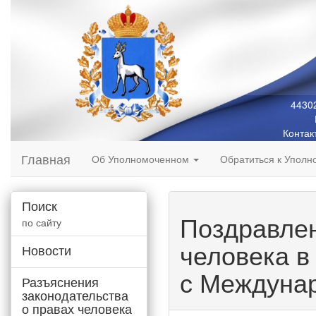
44302
Контак
Главная
Об Уполномоченном
Обратиться к Упол
Поиск
Поздравлен
по сайту
человека в
Новости
с Междунар
Разъяснения
законодательства
о правах человека