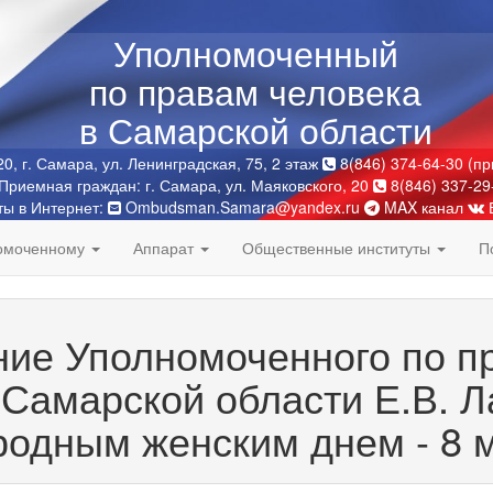
Уполномоченный
по правам человека
в Самарской области
0, г. Самара, ул. Ленинградская, 75, 2 этаж
8(846) 374-64-30 (п
Приемная граждан: г. Самара, ул. Маяковского, 20
8(846) 337-29
ты в Интернет:
Ombudsman.Samara@yandex.ru
MAX канал
номоченному
Аппарат
Общественные институты
П
ие Уполномоченного по п
 Самарской области Е.В. 
одным женским днем - 8 