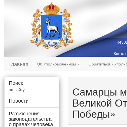
44302
Контак
Главная
Об Уполномоченном
Обратиться к Упол
Поиск
Самарцы мо
по сайту
Великой От
Новости
Победы»
Разъяснения
законодательства
о правах человека