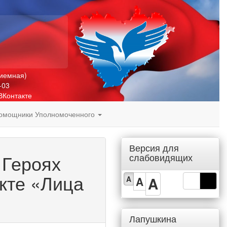
риемная)
-03
ВКонтакте
омощники Уполномоченного
Версия для
 Героях
слабовидящих
кте «Лица
A
A
A
Лапушкина