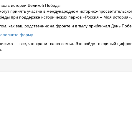
 часть истории Великой Победы.
огут принять участие в международном историко-просветительско
беды при поддержке исторических парков «Россия – Моя история».
том, как ваш родственник на фронте и в тылу приближал День Побе
заполните форму
.
 письма — все, что хранит ваша семья. Это войдет в единый цифро
а.