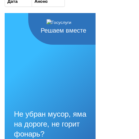
Дата
Анонс
Решаем вместе
Не убран мусор, яма
на дороге, не горит
фонарь?