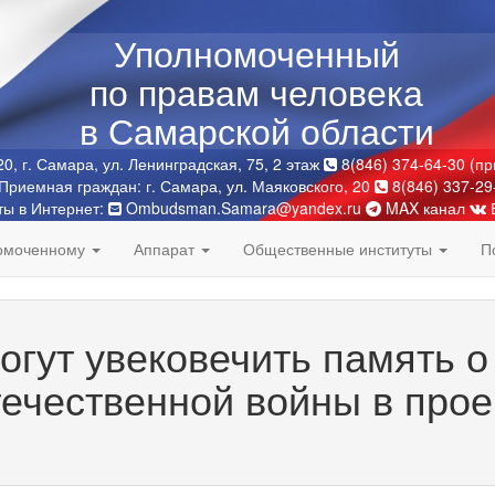
Уполномоченный
по правам человека
в Самарской области
0, г. Самара, ул. Ленинградская, 75, 2 этаж
8(846) 374-64-30 (п
Приемная граждан: г. Самара, ул. Маяковского, 20
8(846) 337-29
ты в Интернет:
Ombudsman.Samara@yandex.ru
MAX канал
номоченному
Аппарат
Общественные институты
П
гут увековечить память о
ечественной войны в прое