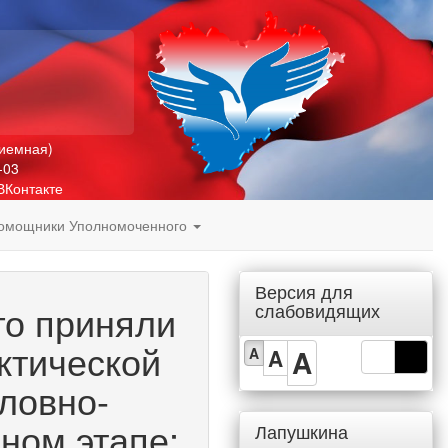
риемная)
-03
ВКонтакте
омощники Уполномоченного
Версия для
го приняли
слабовидящих
ктической
A
A
A
ловно-
ном этапе:
Лапушкина