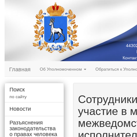
44302
Контак
Главная
Об Уполномоченном
Обратиться к Упол
Поиск
Сотрудники
по сайту
участие в 
Новости
межведомст
Разъяснения
законодательства
исполнител
о правах человека