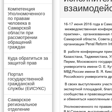
взаимодейс
Компетенция
Уполномоченного
по правам
человека в
16-17 июня 2016 года в Сам
Самарской
межведомственная конферен
области при
практики», организованная
рассмотрении
Самарской области, Совета
обращений
организации Penal Reform I
граждан
В работе конференции приня
Казахстана, Таджикистана, У
Куда обратиться за
Перми, Московского государ
защитой прав
университета имени О. Е. К
МВД России имени В. Я. Кик
Портал
Российского университета 
государственной
гражданской
В своих выступлениях участ
службы (ЕИСУКС)
экспертной площадкой, благ
сообщества и правозащитни
Самарское
и обменяться накопленным 
региональное
Уполномоченного по правам 
отделение
В.Н.Стрелков, выступивший 