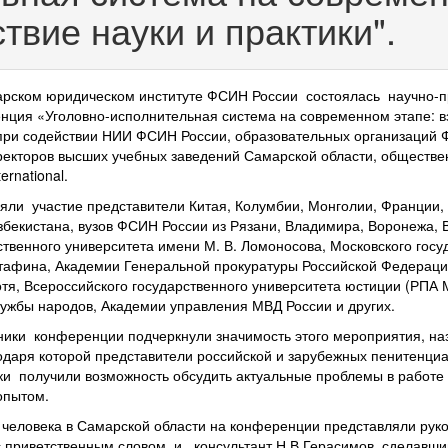
твие науки и практики".
арском юридическом институте ФСИН России состоялась научно-п
ция «Уголовно-исполнительная система на современном этапе: в
 при содействии НИИ ФСИН России, образовательных организаций 
 ректоров высших учебных заведений Самарской области, обществ
nternational.
ли участие представители Китая, Колумбии, Монголии, Франции,
збекистана, вузов ФСИН России из Рязани, Владимира, Воронежа, 
ственного университета имени М. В. Ломоносова, Московского госу
утафина, Академии Генеральной прокуратуры Российской Федераци
отя, Всероссийского государственного университета юстиции (РПА 
дружбы народов, Академии управления МВД России и других.
ники конференции подчеркнули значимость этого мероприятия, наз
одаря которой представители российской и зарубежных пенитенциа
ки получили возможность обсудить актуальные проблемы в работе
опытом.
человека в Самарской области на конференции представляли рук
с приветственным словом, и консультант Н.В.Герасимов, сделавши