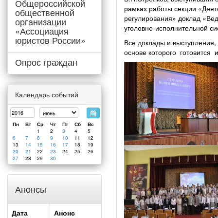
Общероссийской
рамках работы секции «Деят
общественной
регулирования» доклад «Вед
организации
уголовно-исполнительной си
«Ассоциация
юристов России»
Все доклады и выступления,
основе которого готовится 
Опрос граждан
Календарь событий
Пн
Вт
Ср
Чт
Пт
Сб
Вс
1
2
3
4
5
6
7
8
9
10
11
12
13
14
15
16
17
18
19
20
21
22
23
24
25
26
27
28
29
30
Анонсы
Дата
Анонс