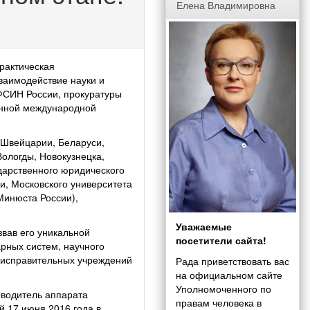
Елена Владимировна
рактическая
заимодействие науки и
ФСИН России, прокуратуры
енной международной
 Швейцарии, Беларуси,
Вологды, Новокузнецка,
дарственного юридического
и, Московского университета
Минюста России),
Уважаемые
вав его уникальной
посетители сайта!
рных систем, научного
 исправительных учреждений
Рада приветствовать вас
на официальном сайте
Уполномоченного по
оводитель аппарата
правам человека в
й 17 июня 2016 года в