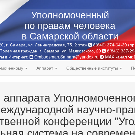
Уполномоченный
по правам человека
в Самарской области
0, г. Самара, ул. Ленинградская, 75, 2 этаж
8(846) 374-64-30 (п
Приемная граждан: г. Самара, ул. Маяковского, 20
8(846) 337-29
ты в Интернет:
Ombudsman.Samara@yandex.ru
MAX канал
номоченному
Аппарат
Общественные институты
П
 аппарата Уполномоченно
международной научно-пра
венной конференции "Уго
ьная система на современ