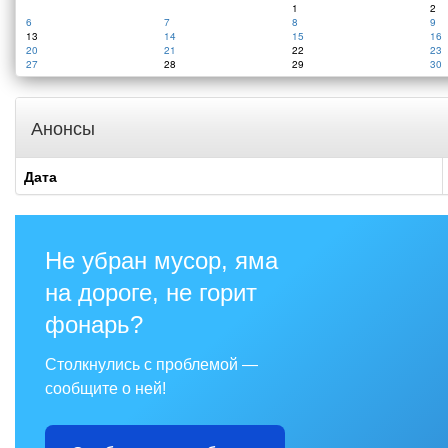
1
2
6
7
8
9
13
14
15
16
20
21
22
23
27
28
29
30
Анонсы
Дата
Не убран мусор, яма
на дороге, не горит
фонарь?
Столкнулись с проблемой —
сообщите о ней!