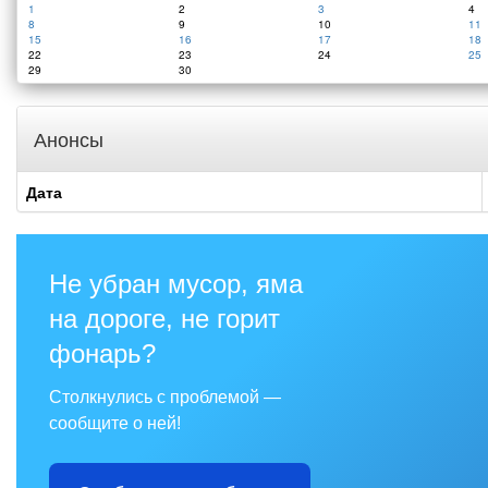
1
2
3
4
8
9
10
11
15
16
17
18
22
23
24
25
29
30
Анонсы
Дата
Не убран мусор, яма
на дороге, не горит
фонарь?
Столкнулись с проблемой —
сообщите о ней!