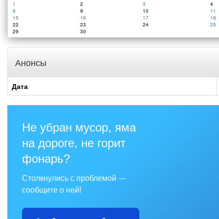
1
2
3
4
8
9
10
11
15
16
17
18
22
23
24
25
29
30
Анонсы
Дата
Не убран мусор, яма
на дороге, не горит
фонарь?
Столкнулись с проблемой —
сообщите о ней!