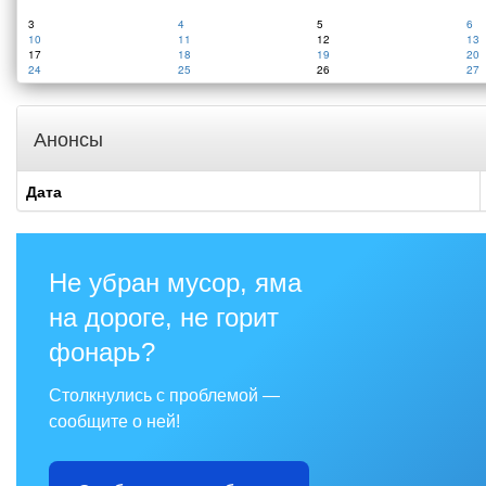
3
4
5
6
10
11
12
13
17
18
19
20
24
25
26
27
Анонсы
Дата
Не убран мусор, яма
на дороге, не горит
фонарь?
Столкнулись с проблемой —
сообщите о ней!