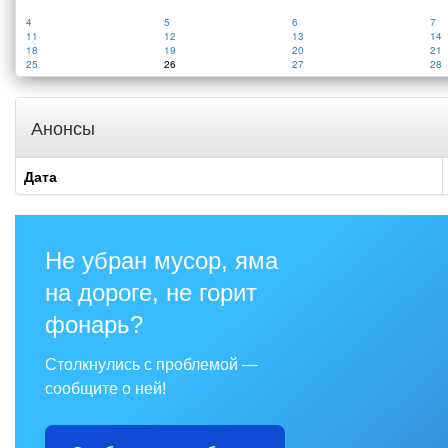
4
5
6
7
11
12
13
14
18
19
20
21
25
26
27
28
Анонсы
Дата
Не убран мусор, яма
на дороге, не горит
фонарь?
Столкнулись с проблемой —
сообщите о ней!