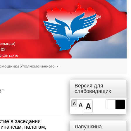
риемная)
-03
ВКонтакте
омощники Уполномоченного
Версия для
слабовидящих
4"
A
A
A
тие в заседании
Лапушкина
инансам, налогам,