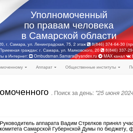
Уполномоченный
по правам человека
в Самарской области
0, г. Самара, ул. Ленинградская, 75, 2 этаж
8(846) 374-64-30 (п
Приемная граждан: г. Самара, ул. Маяковского, 20
8(846) 337-29
ты в Интернет:
Ombudsman.Samara@yandex.ru
MAX канал
номоченному
Аппарат
Общественные институты
П
номоченного
. Поиск за день:
"25 июня 202
Руководитель аппарата Вадим Стрелков принял учас
комитета Самарской Губернской Думы по бюджету, ф