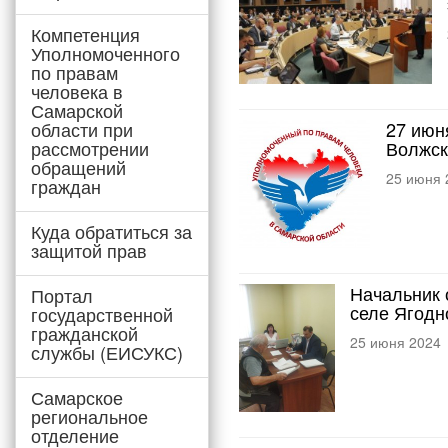
Компетенция
Уполномоченного
по правам
человека в
Самарской
области при
27 июн
рассмотрении
Волжск
обращений
25 июня 
граждан
Куда обратиться за
защитой прав
Начальник 
Портал
селе Ягодн
государственной
гражданской
25 июня 2024
службы (ЕИСУКС)
Самарское
региональное
отделение