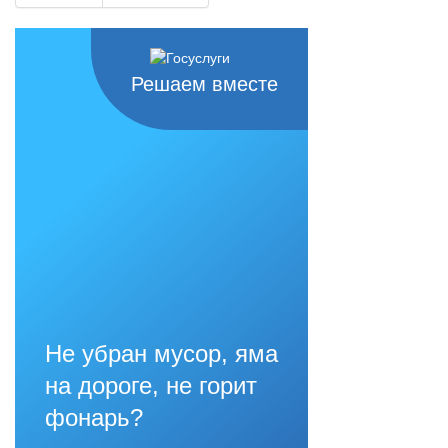
Решаем вместе
Не убран мусор, яма
на дороге, не горит
фонарь?