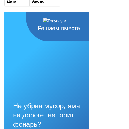
Дата
Анонс
Решаем вместе
Не убран мусор, яма
на дороге, не горит
фонарь?