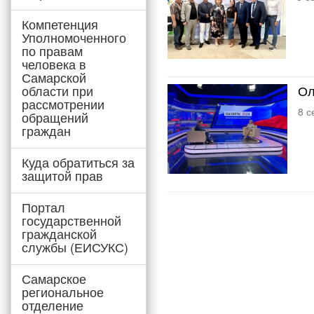
Компетенция
Уполномоченного
по правам
человека в
Самарской
области при
Ол
рассмотрении
8 с
обращений
граждан
Куда обратиться за
защитой прав
Портал
государственной
гражданской
службы (ЕИСУКС)
Самарское
региональное
отделение