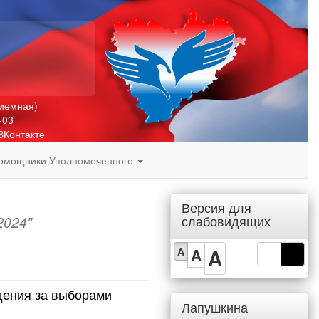
риемная)
-03
ВКонтакте
омощники Уполномоченного
Версия для
слабовидящих
2024"
A
A
A
дения за выборами
Лапушкина