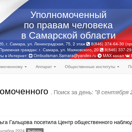
Уполномоченный
по правам человека
в Самарской области
0, г. Самара, ул. Ленинградская, 75, 2 этаж
8(846) 374-64-30 (п
Приемная граждан: г. Самара, ул. Маяковского, 20
8(846) 337-29
ты в Интернет:
Ombudsman.Samara@yandex.ru
MAX канал
номоченному
Аппарат
Общественные институты
П
номоченного
. Поиск за день:
"8 сентября 
ьга Гальцова посетила Центр общественного наблю
ентября 2024
Выборы