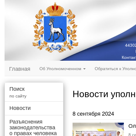
44302
Контак
Главная
Об Уполномоченном
Обратиться к Упол
Поиск
Новости упол
по сайту
Новости
8 сентября 2024
Разъяснения
Ол
законодательства
о правах человека
8 с