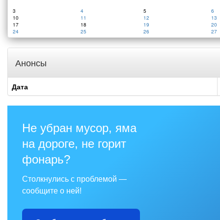
3
4
5
6
10
11
12
13
17
18
19
20
24
25
26
27
Анонсы
Дата
Не убран мусор, яма
на дороге, не горит
фонарь?
Столкнулись с проблемой —
сообщите о ней!