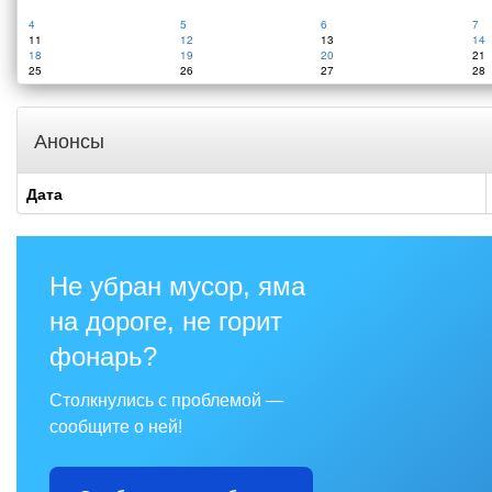
4
5
6
7
11
12
13
14
18
19
20
21
25
26
27
28
Анонсы
Дата
Не убран мусор, яма
на дороге, не горит
фонарь?
Столкнулись с проблемой —
сообщите о ней!