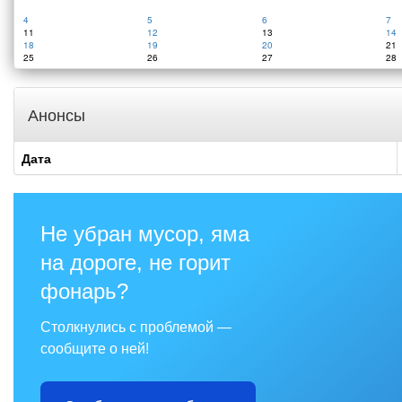
4
5
6
7
11
12
13
14
18
19
20
21
25
26
27
28
Анонсы
Дата
Не убран мусор, яма
на дороге, не горит
фонарь?
Столкнулись с проблемой —
сообщите о ней!