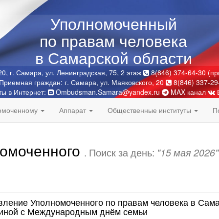
Уполномоченный
по правам человека
в Самарской области
0, г. Самара, ул. Ленинградская, 75, 2 этаж
8(846) 374-64-30 (п
Приемная граждан: г. Самара, ул. Маяковского, 20
8(846) 337-29
ты в Интернет:
Ombudsman.Samara@yandex.ru
MAX канал
номоченному
Аппарат
Общественные институты
П
номоченного
. Поиск за день:
"15 мая 2026"
вление Уполномоченного по правам человека в Сам
иной с Международным днём семьи