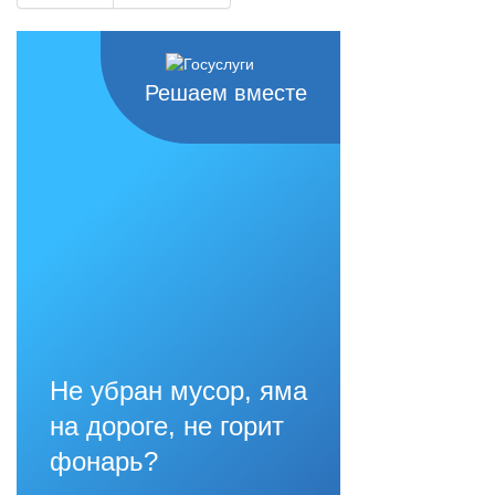
Решаем вместе
Не убран мусор, яма
на дороге, не горит
фонарь?