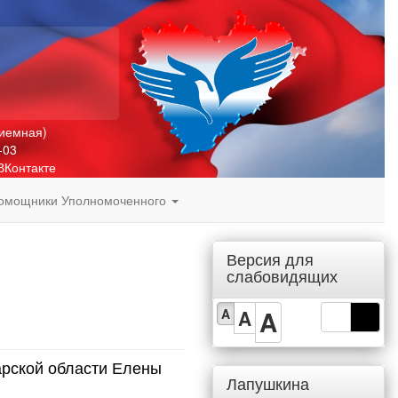
риемная)
-03
ВКонтакте
омощники Уполномоченного
Версия для
слабовидящих
A
A
A
арской области Елены
Лапушкина