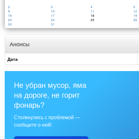
2
3
4
5
9
10
11
12
16
17
18
19
23
24
25
26
30
31
Анонсы
Дата
Не убран мусор, яма
на дороге, не горит
фонарь?
Столкнулись с проблемой —
сообщите о ней!