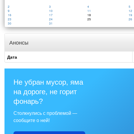
2
3
4
5
9
10
11
12
16
17
18
19
23
24
25
26
30
31
Анонсы
Дата
Не убран мусор, яма
на дороге, не горит
фонарь?
Столкнулись с проблемой —
сообщите о ней!