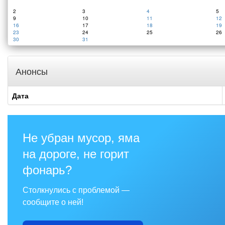
2
3
4
5
9
10
11
12
16
17
18
19
23
24
25
26
30
31
Анонсы
Дата
Не убран мусор, яма
на дороге, не горит
фонарь?
Столкнулись с проблемой —
сообщите о ней!