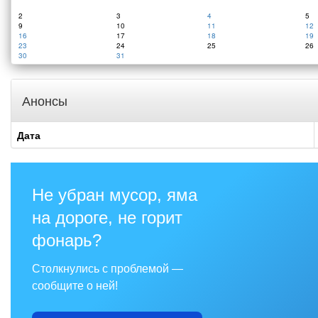
2
3
4
5
9
10
11
12
16
17
18
19
23
24
25
26
30
31
Анонсы
Дата
Не убран мусор, яма
на дороге, не горит
фонарь?
Столкнулись с проблемой —
сообщите о ней!