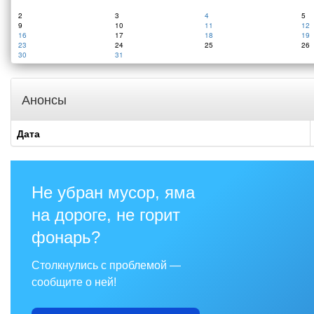
2
3
4
5
9
10
11
12
16
17
18
19
23
24
25
26
30
31
Анонсы
Дата
Не убран мусор, яма
на дороге, не горит
фонарь?
Столкнулись с проблемой —
сообщите о ней!