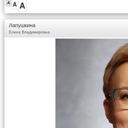
A
A
A
Лапушкина
Елена Владимировна