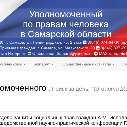
Уполномоченный
по правам человека
в Самарской области
0, г. Самара, ул. Ленинградская, 75, 2 этаж
8(846) 374-64-30 (п
Приемная граждан: г. Самара, ул. Маяковского, 20
8(846) 337-29
ты в Интернет:
Ombudsman.Samara@yandex.ru
MAX канал
номоченному
Аппарат
Общественные институты
П
номоченного
. Поиск за день:
"19 марта 20
тдела защиты социальных прав граждан А.М. Испола
жведомственной научно-практической конференции Г