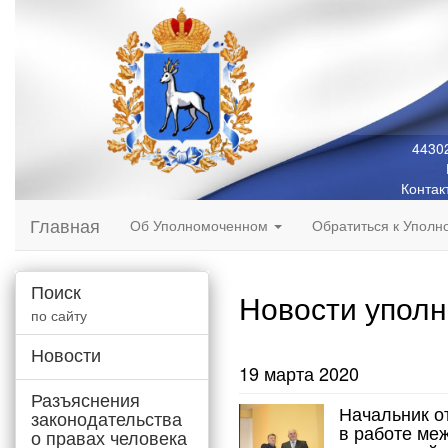
44302
Контак
Главная
Об Уполномоченном
Обратиться к Упол
Поиск
Новости упол
по сайту
Новости
19 марта 2020
Разъяснения
Начальник о
законодательства
в работе ме
о правах человека