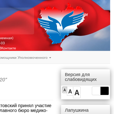
риемная)
-03
ВКонтакте
омощники Уполномоченного
Версия для
слабовидящих
20"
A
A
A
товский принял участие
Лапушкина
лавного бюро медико-