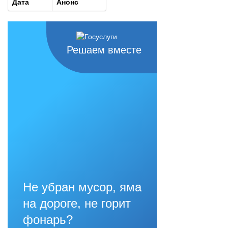
Дата
Анонс
Решаем вместе
Не убран мусор, яма
на дороге, не горит
фонарь?